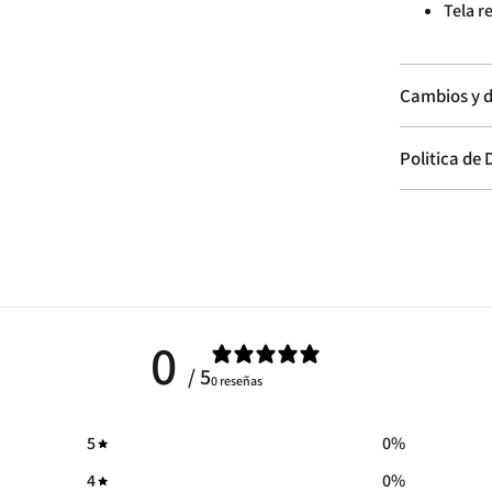
Tela r
Cambios y d
Politica de
0
/ 5
0 reseñas
5
0
%
4
0
%