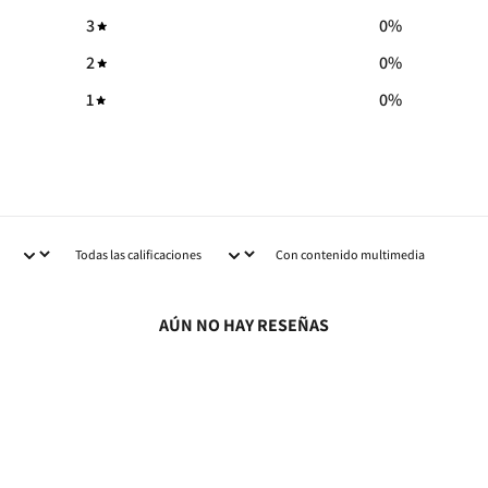
3
0
%
2
0
%
1
0
%
Con contenido multimedia
AÚN NO HAY RESEÑAS