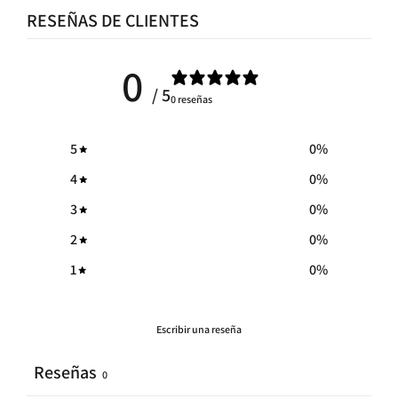
RESEÑAS DE CLIENTES
0
/ 5
0 reseñas
5
0
%
4
0
%
3
0
%
2
0
%
1
0
%
Escribir una reseña
Reseñas
0