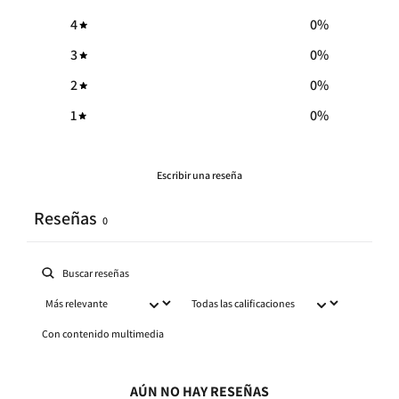
4
0
%
3
0
%
2
0
%
1
0
%
Escribir una reseña
Reseñas
0
Con contenido multimedia
AÚN NO HAY RESEÑAS